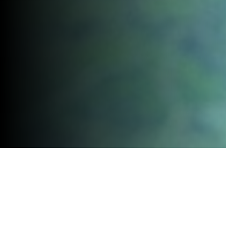
Home
»
Alle nieuwsitems
»
Wereldprimeur uit Twente: Radian onthult elektrische
competitie-enduromotor