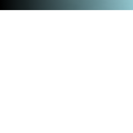
Home
»
Alle evenementen
»
Tosti Talk: Abeje Mersha, winnaar Deltapremie 2025
Abeje Mersha, lector van het lectoraat Smart Mechatronics
and Robotics van hogeschool Saxion, heeft de prestigieuze
Deltapremie 2025 in ontvangst mogen nemen. Kom op
maandag 24 november naar de Tosti Talk waar je Abeje kunt
feliciteren met het ontvangen van de Deltapremie 2025. Laat
je daarna een half uurtje inspireren door Abeje.